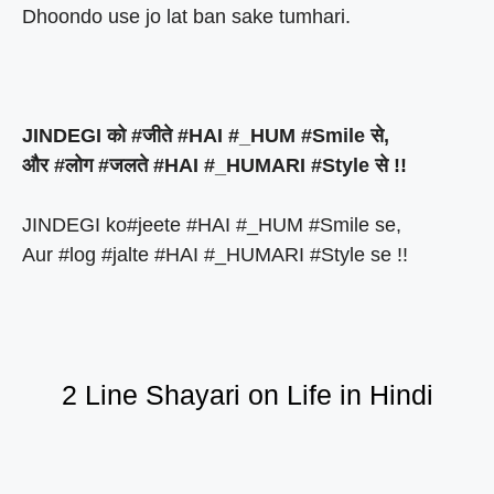
Dhoondo use jo lat ban sake tumhari.
JINDEGI को #जीते #HAI #_HUM #Smile से,
और #लोग #जलते #HAI #_HUMARI #Style से !!
JINDEGI ko#jeete #HAI #_HUM #Smile se,
Aur #log #jalte #HAI #_HUMARI #Style se !!
2 Line Shayari on Life in Hindi