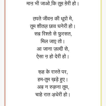
माऩ भी जाओ कि़ तुम़ मे़री हो।
त़पते जीवऩ की धूपो मे,
तुम शीतल़ छाव घनेरी हो।
सब़ रिश्तो से फु़रसत,
मिल जाए़ तो।
आ जाना ज़ल्दी से,
ऐसा ऩ हो देरी हो।
रू़ह के रास्ते पर,
हम-तुम ख़ड़े हुए।
अब़ न रुक़ना तुम,
चाहे रात अ़धेरी हो।