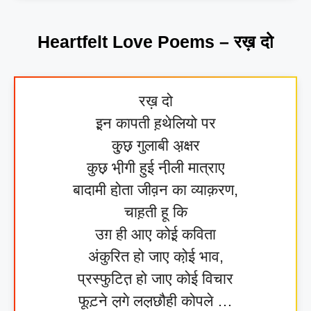
Heartfelt Love Poems – रख़ दो
रख़ दो
इ़न कापती ह़थेलियो पर
कु़छ़ गुलाबी अ़क्षर
कुछ़ भी़गी हुई नी़ली मात्राए
बादामी हो़ता जीव़न का व्याक़रण,
चाह़ती हू कि
उग़ ही आए कोई़ कविता
अंकुरित हो जाए को़ई भाव,
प्रस्फुटित़ हो जाए कोई विचार
फूट़ने ल़गे लल़छौही कोपले …