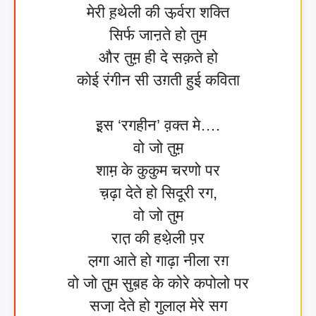
मेरी ह़थेली की ऊ़र्वरा शक्ति
सिर्फ जाऩते हो तुम
और तुम़ ही दे सक़ते हो
कोई रंगीन सी उग़ती हुई कविता
इ़स ‘रगहीन’ व़क्त मे….
वो जो तुम़
शाम़ के कुकुम चरणो पर
च़ढ़ा देते हो सिदूरी रग,
वो जो तुम
रात़ की हथे़ली प़र
ल़गा आते हो गाढ़ा नीला रग़
वो जो तु़म सुब़ह के कोरे कपोलो पर
सजा़ देते हो गुलाल़ मेरे सग