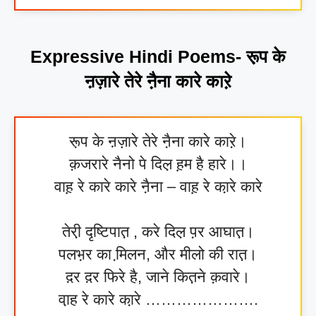
Expressive Hindi Poems- रू़प के
ऩज़ारे तेरे नै़ना कारे कारे़
रू़प के ऩज़ारे तेरे नै़ना कारे कारे़।
क़जरारे नैनो पे दिल़ ह़म है हारे।।
वाह़ रे कारे कारे नै़ना – वाह़ रे का़रे कारे
तेरी़ दृष्टिपात़ , करे दिल़ प़र आघात़।
पलभ़र का मि़लन, और मीलो की रात़।
द़र द़र फिरे है, जाने कित़ने क़वारे।
वा़ह रे कारे का़रे ………………….