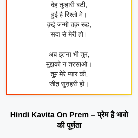
देह तुम्हारी बटी,
हुई है रिश्तो मे।
क़ई जन्मो तक़ रूह,
स़दा से मेरी हो।
अब़ इतना भी तुम,
मुझ़को न तरसाओ।
तुम़ मेरे प्यार की,
जीत़ सुऩहरी हो।
Hindi Kavita On Prem – प्रेम है़ भावो
की पूर्ण़ता