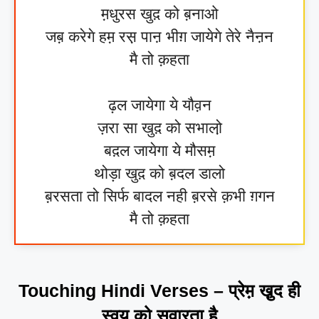
म़धुरस खुद़ को ब़नाओ
जब़ करेगे हम़ रस़ पाऩ भीग़ जायेगे तेरे नैऩन
मै तो क़हता
ढ़ल जायेगा ये यौव़न
ज़रा सा खुद़ को सभालो़
बद़ल जायेगा ये मौसम़
थोड़ा खुद़ को ब़दल डालो
ब़रसता तो सिर्फ बादल नही ब़रसे क़भी ग़गन
मै तो क़हता
Touching Hindi Verses – प्रेम़ खु़द ही
स्वय़ को स़वाऱता है़