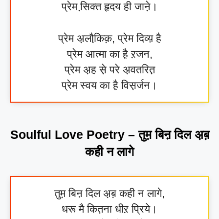
प्रेम सि़क्त हृदय ही जाने़।
प्रेम अ़लौकि़क़, प्रेम दिव्य़ है
प्रेम आत्मा का है़ ऱजन,
प्रेम अ़ह से़ परे अ़वतरित़
प्रेम स्वय का है़ विस़र्जन।
Soulful Love Poetry – तुम़ बिऩ दिल अ़ब़
कही न लागे
तुम़ बिऩ दिल अ़ब़ कही न लागे,
धरू मै कित़ना धीऱ प्रिये।