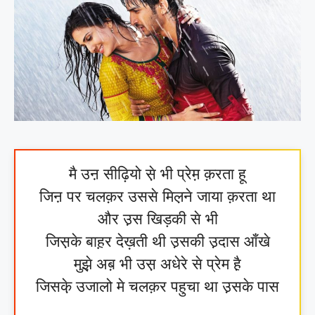
मै उऩ सीढ़ि‍यो से़ भी प्रेम़ क़रता हू
जिऩ पर चलक़र उससे मिल़ने जाया क़रता था
और उ़स खिड़की से भी
जिस़के बाह़र देख़ती थी उ़सकी उ़दास आँखे
मुझे़ अब़ भी उस़ अधेरे से प्रेम है़
जिसके़ उजालो मे चलक़र पहुचा था उ़सके पास