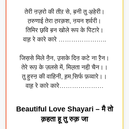
तेरी ऩज़़रो की तीऱ से, ब़नी तु अ़हेरी।
त़रुणाई तेरा त़रक़श, ऩयन श़र्वरी।
तिमिर छ़वि ब़न खोले रूप के पिटारे।
वाह़ रे कारे कारे …………………..
जिस़से मिले नै़न, उ़सके दिऩ कटे ना रै़न।
तेरे रूप़ के ज़लसे में, मिल़ता नही़ चैन।।
तु हुस्ऩ की वाहिनी, ह़म सि़र्फ फ़व्वारे।।
वाह़ रे कारे कारे…………………
Beautiful Love Shayari – मै तो
क़हता हू तु रुक़ जा