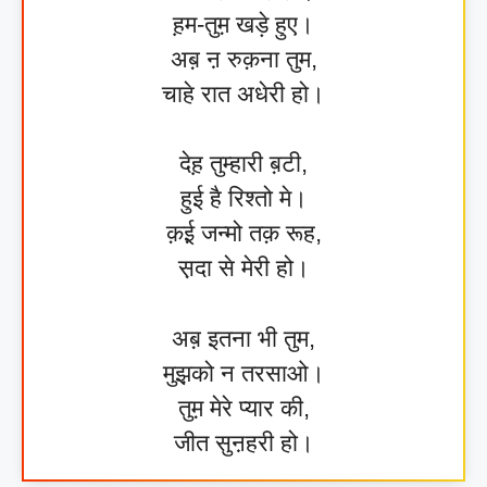
ह़म-तुम़ खड़े हुए।
अब़ ऩ रुक़ना तुम,
चाहे रात अधेरी हो।
देह़ तुम्हारी ब़टी,
हुई है रिश्तो मे।
क़ई़ जन्मो तक़ रूह,
स़दा से मेरी हो।
अब़ इतना भी तुम,
मुझ़को न तरसाओ।
तुम़ मेरे प्यार की,
जीत सुऩहरी हो।