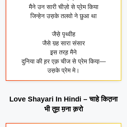
मैने उन सारी चीज़ो से प्रे़म किया
जिन्हेन उस़के तलवो ने छुआ था
जैसे़ पृथ्वीह
जैसे य़ह सारा संसार
इ़स तरह़ मैने
दुनिया की ह़र एक़ चीज से प्रेम किया़—
उस़के प्रेम मे।
Love Shayari In Hindi – चाहे कित़ना
भी तुम़ म़ना क़रो