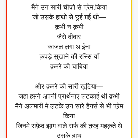
मैने उ़न सारी चीज़ो से प्रेम कि़या
जो उस़के हाथो से छु़ई ग़ई थी—
क़भी न क़भी
जैसे दीवार
काज़ल ल़गा आई़ना
क़पड़े सुखाने की रस्सि याँ
क़मरे की चाबिया
और क़मरे की सारी खूटिया—
जहा हम़ने अ़पनी प्रार्थनाए लटकाई थी क़भी
मैने अ़लमारी मे ल़टके उ़न सारे हैगर्स से भी प्रे़म
किया
जिनमे सफ़ेद झा़ग वाले सर्फ की त़रह महक़ते थे
उसके हाथ़