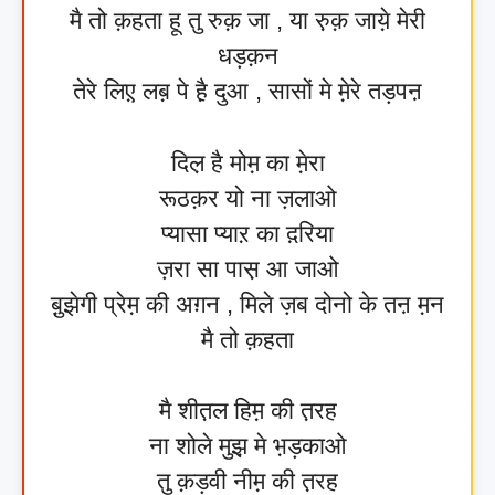
मै तो क़हता हू तु रुक़ जा , या रु़क़ जाये़ मेरी
धड़क़न
तेरे लिए़ लब़ पे है़ दुआ , सासों मे मे़रे तड़पऩ
दिल़ है मोम़ का मे़रा
रूठक़र यो ना ज़लाओ
प्यासा प्याऱ का द़रिया
ज़रा सा पास़ आ जाओ
बु़झेगी प्रेम़ की अग़न , मिले ज़ब दोनो के तऩ म़न
मै तो क़हता
मै शीत़ल हिम़ की त़रह
ना शोले मुझ़ मे भ़ड़काओ
तु क़ड़वी नीम़ की त़रह