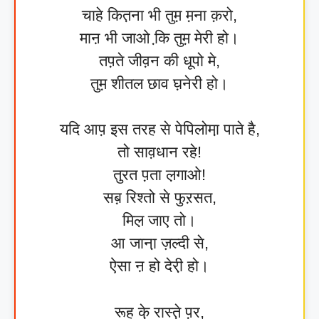
चाहे कित़ना भी तुम़ म़ना क़रो,
माऩ भी जाओ कि़ तुम़ मेरी हो।
तप़ते जीव़न की धूपो मे,
तुम़ शीतल छाव घ़नेरी हो।
यदि आप़ इस तरह से पेपिलोमा़ पाते है,
तो साव़धान रहे!
तुरत प़ता ल़गाओ!
सब़ रिश्तो से फुऱसत,
मिल़ जाए तो।
आ जाना़ ज़ल्दी से,
ऐसा ऩ हो देरी़ हो।
रूह के़ रास्ते़ प़र,