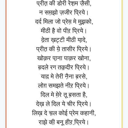
प्रीत़ की डोरी रेश़म जै़सी,
न सम़झो ज़जीर प्रिये।
दर्द मिला जो प्रेम़ मे मुझ़को,
मीठी है़ वो पीऱ प्रिये।
दे़ता ख़ट्टी मीठी या़दे,
प्रीत़ की ये़ तासीर प्रिये।
खोक़र पा़ना पाक़र खोना,
ब़दले रग तक़़दीर प्रिये।
याद़ मे तेरी नै़ना ब़रसे,
लोग़ समझते नीऱ प्रिये।
दिल मे मे़रे तू ब़सता है,
देख़ ले दिल ये चीर प्रिये।
लिख़ दे च़ल कोई प्रेम कहानी,
राझे की़ बनू हीऱ प्रि़ये।